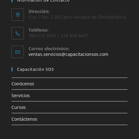
Nformación De Contacto
Dirección:
Cra. 7 No. 7-20 Casco Antiguo de Floridablanca
Teléfono:
304 616 3024 | 316 528 4637
Correo electrónico:
ventas.servicios@capacitacionsos.com
Capacitación SOS
Conócenos
Servicios
Cursos
Contáctenos