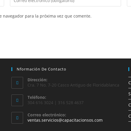
te navegador para la próxima vez que comente.
Nformación De Contacto
Dirección:
C
Cra. 7 No. 7-20 Casco Antiguo de Floridablanca
S
Teléfono:
304 616 3024 | 316 528 4637
C
Correo electrónico:
C
ventas.servicios@capacitacionsos.com