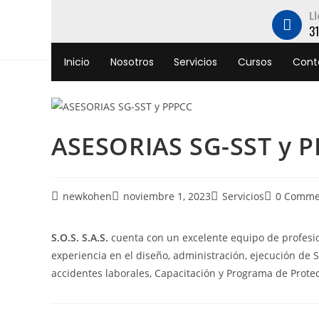
L
3
Inicio
Nosotros
Servicios
Cursos
Cont
ASESORIAS SG-SST y 
newkohen
noviembre 1, 2023
Servicios
0 Comme
S.O.S.
S.A.S.
cuenta con un excelente equipo de profesiona
experiencia en el diseño, administración, ejecución de S
accidentes laborales, Capacitación y Programa de Prote