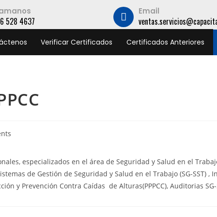
lamanos
Email
16 528 4637
ventas.servicios@capacit
áctenos
Verificar Certificados
Certificados Anteriores
PPPCC
nts
les, especializados en el área de Seguridad y Salud en el Trabajo,
istemas de Gestión de Seguridad y Salud en el Trabajo (SG-SST) , I
cción y Prevención Contra Caídas de Alturas(PPPCC), Auditorias SG-